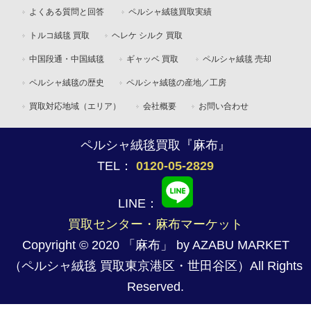
よくある質問と回答
ペルシャ絨毯買取実績
トルコ絨毯 買取
ヘレケ シルク 買取
中国段通・中国絨毯
ギャッベ 買取
ペルシャ絨毯 売却
ペルシャ絨毯の歴史
ペルシャ絨毯の産地／工房
買取対応地域（エリア）
会社概要
お問い合わせ
ペルシャ絨毯買取『麻布』
TEL：
0120-05-2829
LINE：
買取センター・麻布マーケット
Copyright © 2020 「麻布」 by AZABU MARKET
（ペルシャ絨毯 買取東京港区・世田谷区）All Rights
Reserved.