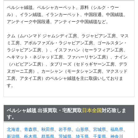
ペルシャ絨毯、ペルシャカーペット、原料（シルク・ウー
ル）、イラン絨毯、イランカーペット、中国段通、中国絨毯、
アンティーク中国段通、アンティーク中国絨毯など。
クム（ムハンマド ジャムシディ工房、ラジャビアン工房、マス
ミ工房、アボルファズル・ラジャビアン工房、ゴールスタン・
ラジャビアン工房、）、イスファハン（セーラフィアン工房、
ヘキマット・ネジャッド工房、ファハーリヤン工房）、ナイン
（ハビビアン工房）、タブリーズ（セドゥギヤーン工房、デラ
ヌガーニ工房）、カーシャン（モータシャン工房、マクスッド
工房、アタイ工房）のペルシャ絨毯を主に取扱いしておりま
す。
ペルシャ絨毯 出張買取・宅配買取
日本全国
対応致しま
す。
北海道
、
青森県
、
秋田県
、
岩手県
、
山形県
、
宮城県
、
福島県
、
新潟県
、
栃木県
、
群馬県
、
茨城県
、
埼玉県
、
千葉県
、
神奈川