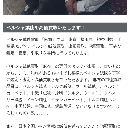
ペルシャ絨毯を高価買取いたします！
ペルシャ絨毯買取 『麻布』では、東京、埼玉県、神奈川県、千
葉県 などで、ペルシャ絨毯買取、出張買取、宅配買取、正確な
鑑定・査定、引取りを専門に行っております。
ペルシャ絨毯買取「麻布」の専門スタッフが出張し、古いもの
から、シミ、汚れがあるものまでお客様のペルシャ絨毯を丁寧
に鑑定・査定・高価買取させていただきます。 麻布の絨毯買取
品目は、ペルシャ絨毯（シルク絨毯、ウール絨毯）、ペルシャ
カーペット、手織り絨毯、原料（シルク、ウール）、タペスト
リー絨毯、イラン絨毯、イランカーペット、トルコ絨毯ヘレ
ケ、中国段通、中国絨毯、鍋島段通、などとなりますので、よ
ろしくお願い致します。
また、日本全国からお客様に絨毯を送っていただく宅配買取に