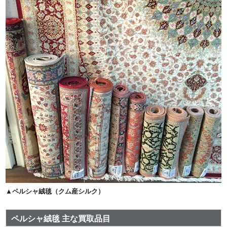
▲ペルシャ絨毯（クム産シルク）
ペルシャ絨毯 主な買取品目