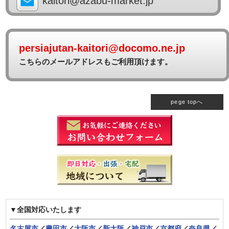
kaitori@azabu-market.jp
persiajutan-kaitori@docomo.ne.jp
こちらのメールアドレスもご利用頂けます。
pege topへ
▼全国対応いたします
名古屋市
／
豊田市
／
大阪市
／
新大阪
／
神戸市
／
京都府
／
奈良県
／