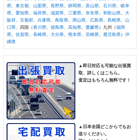
県
、
東京都
、
山梨県
、
長野県
、
静岡県
、
富山県
、
石川県
、
岐阜
県
、
愛知県
、
福井県
、
滋賀県
、
三重県
、
奈良県
、
和歌山県
、
大
阪府
、
京都府
、
兵庫県
、
鳥取県
、
岡山県
、
広島県
、
島根県
、
山
口県
、四国（
香川県
、
徳島県
、
高知県
、
愛媛県
）九州（
福岡
県
、
佐賀県
、
長崎県
、
大分県
、
熊本県
、
宮崎県
、
鹿児島県
）
沖
縄県
▲即日対応も可能な出張買
取、詳しくはこちら。
査定はもちろん無料です！
▲日本全国どこからでもお
送りください。